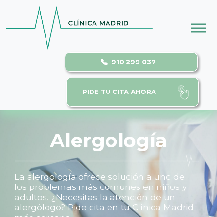
Skip to main content
910 299 037
PIDE TU CITA AHORA
Alergología
La alergología ofrece solución a uno de
los problemas más comunes en niños y
adultos. ¿Necesitas la atención de un
alergólogo? Pide cita en tu Clínica Madrid