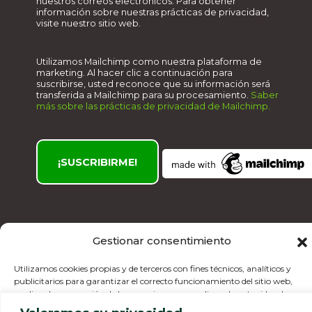
nuestros correos electrónicos. Para obtener
información sobre nuestras prácticas de privacidad,
visite nuestro sitio web.
Utilizamos Mailchimp como nuestra plataforma de
marketing. Al hacer clic a continuación para
suscribirse, usted reconoce que su información será
transferida a Mailchimp para su procesamiento.
Saber
más sobre las prácticas de privacidad de Mailchimp.
Gestionar consentimiento
© 2026 Clínica Madrid. Todos los derechos
reservados.
Utilizamos cookies propias y de terceros con fines técnicos, analíticos y
publicitarios para garantizar el correcto funcionamiento del sitio web,
analizar la navegación de los usuarios y personalizar el contenido y los
Aviso legal
·
Política de privacidad
·
Política de
anuncios. Usted