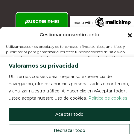
Gestionar consentimiento
Utilizamos cookies propias y de terceros con fines técnicos, analíticos y
publicitarios para garantizar el correcto funcionamiento del sitio web,
analizar la navegación de los usuarios y personalizar el contenido y los
© 2026 Clínica Madrid. Todos los derechos
anuncios. Usted
Valoramos su privacidad
reservados.
puede aceptar o rechazar las cookies, así como personalizar cuáles quiere
deshabilitar. Para más información consulta nuestra política de cookies.
Utilizamos cookies para mejorar su experiencia de
Aviso legal
·
Política de privacidad
·
Política de
navegación, ofrecer anuncios personalizados o contenido,
cookies
·
Política de calidad
·
Canal de Compliance
y analizar nuestro tráfico. Al hacer clic en «Aceptar todo»,
Aceptar
usted acepta nuestro uso de cookies.
Política de cookies
Rechazar
Aceptar todo
Configurar
Rechazar todo