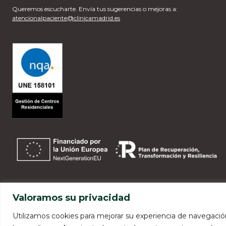
Queremos escucharte. Envía tus sugerencias o mejoras a:
atencionalpaciente@clinicamadrid.es
Valoramos su privacidad
Utilizamos cookies para mejorar su experiencia de navegación,
© 2026 Clínica Madrid. Todos los derechos reservados