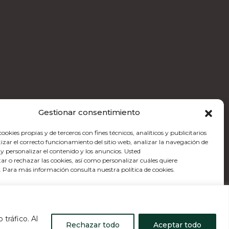
Gestionar consentimiento
ookies propias y de terceros con fines técnicos, analíticos y publicitarios
izar el correcto funcionamiento del sitio web, analizar la navegación de
 y personalizar el contenido y los anuncios. Usted
ar o rechazar las cookies, así como personalizar cuáles quiere
r. Para más información consulta nuestra política de cookies.
eptar
Rechazar
Configurar
tráfico. Al
idad
·
Política de cookies
·
Política de calidad
·
Canal de
Rechazar todo
Aceptar todo
Política de cookies
Política de privacidad
Aviso legal