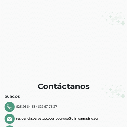
Contáctanos
BURGOS
625 26 64 53 / 692 67 76 27
residencia.perpetuosocorroburgos@clinicamadrid.eu